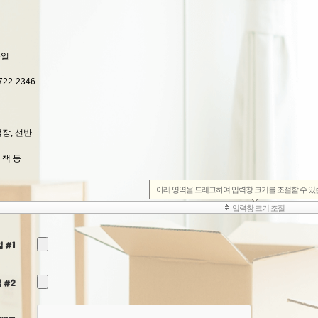
 #1
 #2