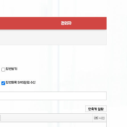
관리자
답변받기
답변등록 SMS알림 수신
단축키 일람